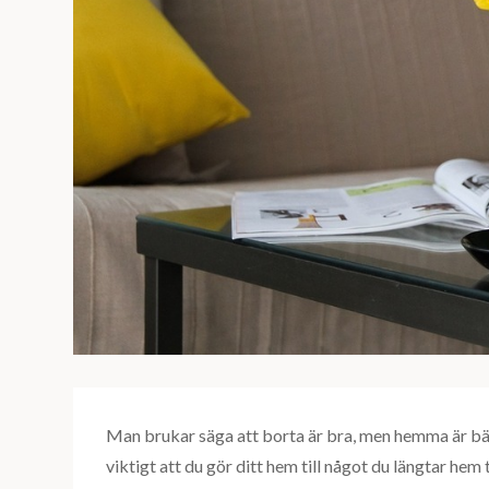
Man brukar säga att borta är bra, men hemma är bäst
viktigt att du gör ditt hem till något du längtar hem ti